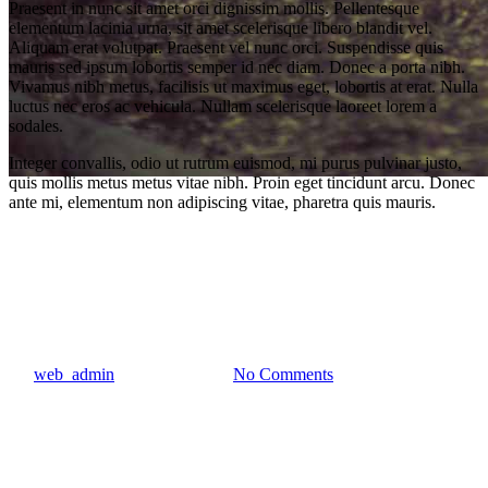
Praesent in nunc sit amet orci dignissim mollis. Pellentesque
elementum lacinia urna, sit amet scelerisque libero blandit vel.
Aliquam erat volutpat. Praesent vel nunc orci. Suspendisse quis
mauris sed ipsum lobortis semper id nec diam. Donec a porta nibh.
Vivamus nibh metus, facilisis ut maximus eget, lobortis at erat. Nulla
luctus nec eros ac vehicula. Nullam scelerisque laoreet lorem a
sodales.
Integer convallis, odio ut rutrum euismod, mi purus pulvinar justo,
quis mollis metus metus vitae nibh. Proin eget tincidunt arcu. Donec
ante mi, elementum non adipiscing vitae, pharetra quis mauris.
Music
Uncategorized
Every day you learn something
new
By
web_admin
January 23, 2013
No Comments