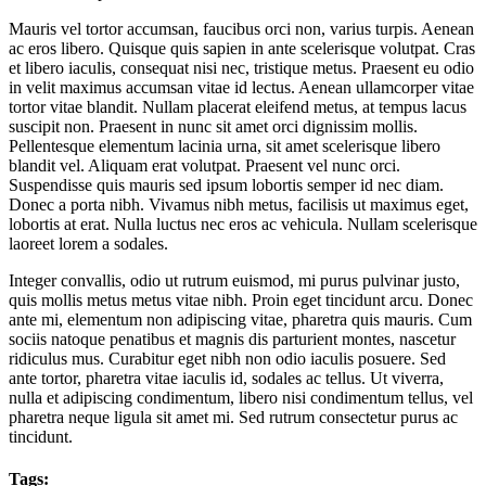
Mauris vel tortor accumsan, faucibus orci non, varius turpis. Aenean
ac eros libero. Quisque quis sapien in ante scelerisque volutpat. Cras
et libero iaculis, consequat nisi nec, tristique metus. Praesent eu odio
in velit maximus accumsan vitae id lectus. Aenean ullamcorper vitae
tortor vitae blandit. Nullam placerat eleifend metus, at tempus lacus
suscipit non. Praesent in nunc sit amet orci dignissim mollis.
Pellentesque elementum lacinia urna, sit amet scelerisque libero
blandit vel. Aliquam erat volutpat. Praesent vel nunc orci.
Suspendisse quis mauris sed ipsum lobortis semper id nec diam.
Donec a porta nibh. Vivamus nibh metus, facilisis ut maximus eget,
lobortis at erat. Nulla luctus nec eros ac vehicula. Nullam scelerisque
laoreet lorem a sodales.
Integer convallis, odio ut rutrum euismod, mi purus pulvinar justo,
quis mollis metus metus vitae nibh. Proin eget tincidunt arcu. Donec
ante mi, elementum non adipiscing vitae, pharetra quis mauris. Cum
sociis natoque penatibus et magnis dis parturient montes, nascetur
ridiculus mus. Curabitur eget nibh non odio iaculis posuere. Sed
ante tortor, pharetra vitae iaculis id, sodales ac tellus. Ut viverra,
nulla et adipiscing condimentum, libero nisi condimentum tellus, vel
pharetra neque ligula sit amet mi. Sed rutrum consectetur purus ac
tincidunt.
Tags: