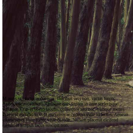
M
auris vel tortor accumsan, faucibus orci non, varius turpis.
Aenean ac eros libero. Quisque quis sapien in ante scelerisque
volutpat. Cras et libero iaculis, consequat nisi nec, tristique metus.
Praesent eu odio in velit maximus accumsan vitae id lectus. Aenean
ullamcorper vitae tortor vitae blandit. Nullam placerat eleifend
metus, at tempus lacus suscipit non.